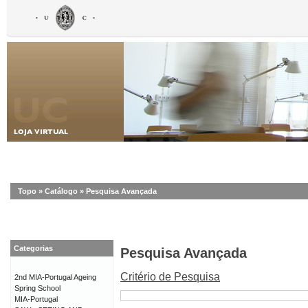
Topo
»
Catálogo
»
Pesquisa Avançada
Categorias
Pesquisa Avançada
Critério de Pesquisa
2nd MIA-Portugal Ageing
Spring School
MIA-Portugal