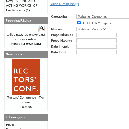
SAW - SEEING AND
Ajuda à Pesquisa
[?]
ACTING WORKSHOP
Emolumentos
(1)
Categorias:
Pesquisa Rápida
Incluir Sub-Categorias
Marcas:
Utilize palavras chave para
Preço Mínimo:
pesquisar Artigos.
Preço Máximo:
Pesquisa Avançada
Data Inicial:
Data Final:
Novidades
Rectors' Conference - Twin
room
200,00€
Informações
Envios