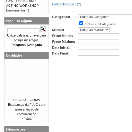
SAW - SEEING AND
Ajuda à Pesquisa
[?]
ACTING WORKSHOP
Emolumentos
(1)
Categorias:
Pesquisa Rápida
Incluir Sub-Categorias
Marcas:
Utilize palavras chave para
Preço Mínimo:
pesquisar Artigos.
Preço Máximo:
Pesquisa Avançada
Data Inicial:
Data Final:
Novidades
SESA, IX – Outros
Estudantes da FLUC com
apresentação de
comunicação
40,00€
Informações