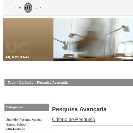
Topo
»
Catálogo
»
Pesquisa Avançada
Categorias
Pesquisa Avançada
Critério de Pesquisa
2nd MIA-Portugal Ageing
Spring School
MIA-Portugal