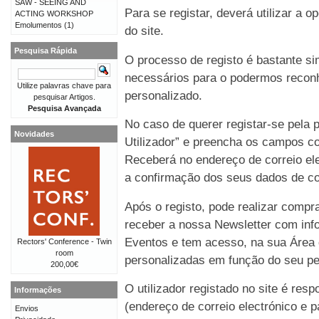
SAW - SEEING AND
Para se registar, deverá utilizar a o
ACTING WORKSHOP
Emolumentos
(1)
do site.
Pesquisa Rápida
O processo de registo é bastante 
necessários para o podermos reconh
Utilize palavras chave para
personalizado.
pesquisar Artigos.
Pesquisa Avançada
No caso de querer registar-se pela p
Novidades
Utilizador” e preencha os campos co
Receberá no endereço de correio e
a confirmação dos seus dados de co
Após o registo, pode realizar compr
receber a nossa Newsletter com in
Eventos e tem acesso, na sua Área 
Rectors' Conference - Twin
room
personalizadas em função do seu perf
200,00€
O utilizador registado no site é re
Informações
(endereço de correio electrónico e p
Envios