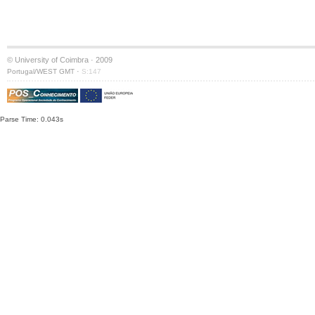
© University of Coimbra · 2009
·
Portugal/WEST GMT
S:147
Parse Time: 0.043s