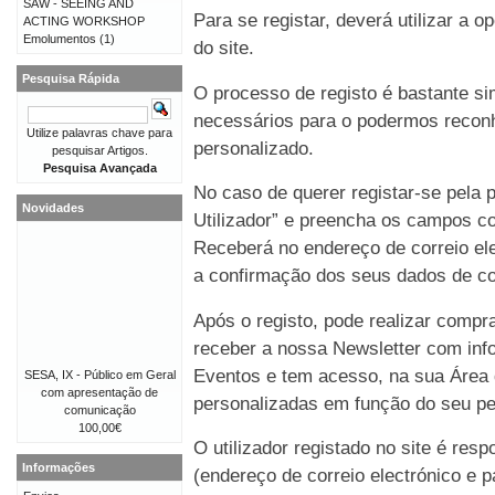
SAW - SEEING AND
Para se registar, deverá utilizar a o
ACTING WORKSHOP
Emolumentos
(1)
do site.
Pesquisa Rápida
O processo de registo é bastante 
necessários para o podermos reconh
Utilize palavras chave para
personalizado.
pesquisar Artigos.
Pesquisa Avançada
No caso de querer registar-se pela p
Novidades
Utilizador” e preencha os campos co
Receberá no endereço de correio e
a confirmação dos seus dados de co
Após o registo, pode realizar compr
receber a nossa Newsletter com in
Eventos e tem acesso, na sua Área 
SESA, IX - Público em Geral
com apresentação de
personalizadas em função do seu perf
comunicação
100,00€
O utilizador registado no site é re
Informações
(endereço de correio electrónico e p