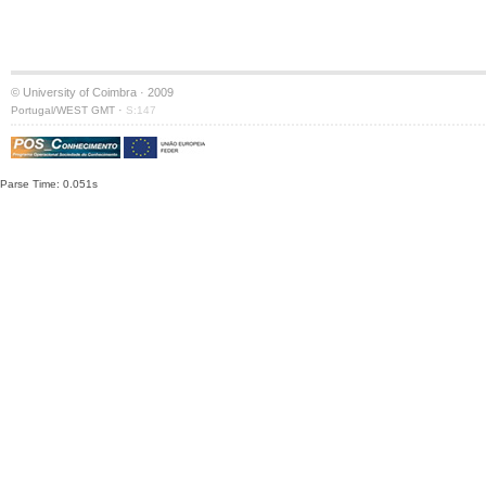
© University of Coimbra · 2009
·
Portugal/WEST GMT
S:147
Parse Time: 0.051s