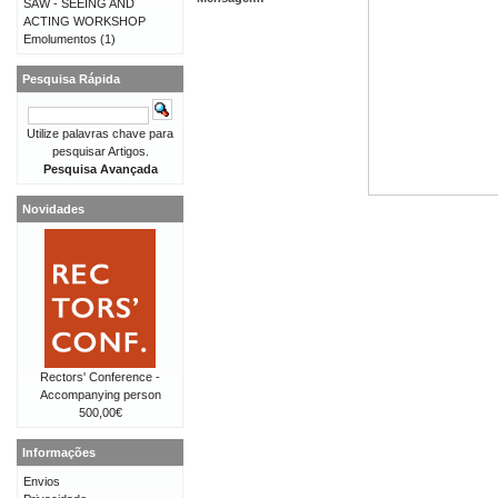
SAW - SEEING AND
ACTING WORKSHOP
Emolumentos
(1)
Pesquisa Rápida
Utilize palavras chave para
pesquisar Artigos.
Pesquisa Avançada
Novidades
Rectors' Conference -
Accompanying person
500,00€
Informações
Envios