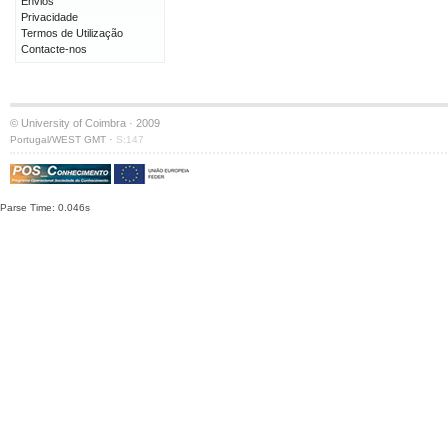
Envios
Privacidade
Termos de Utilização
Contacte-nos
© University of Coimbra · 2009
·
Portugal/WEST GMT
S:147
Parse Time: 0.046s