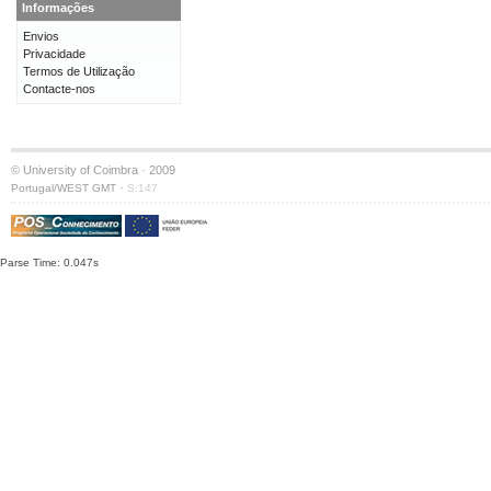
Informações
Envios
Privacidade
Termos de Utilização
Contacte-nos
© University of Coimbra · 2009
·
Portugal/WEST GMT
S:147
Parse Time: 0.047s