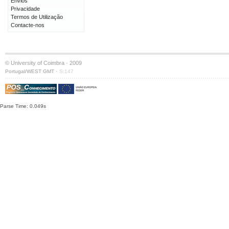
Envios
Privacidade
Termos de Utilização
Contacte-nos
© University of Coimbra · 2009
·
Portugal/WEST GMT
S:147
Parse Time: 0.049s