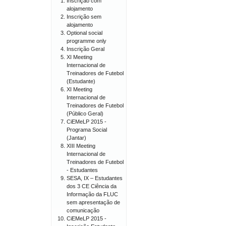
Inscrição com
alojamento
Inscrição sem
alojamento
Optional social
programme only
Inscrição Geral
XI Meeting
Internacional de
Treinadores de Futebol
(Estudante)
XI Meeting
Internacional de
Treinadores de Futebol
(Público Geral)
CiEMeLP 2015 -
Programa Social
(Jantar)
XIII Meeting
Internacional de
Treinadores de Futebol
- Estudantes
SESA, IX – Estudantes
dos 3 CE Ciência da
Informação da FLUC
sem apresentação de
comunicação
CiEMeLP 2015 -