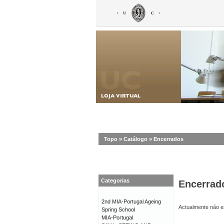
Topo
»
Catálogo
»
Encerrados
Categorias
Encerrad
2nd MIA-Portugal Ageing
Actualmente não ex
Spring School
MIA-Portugal