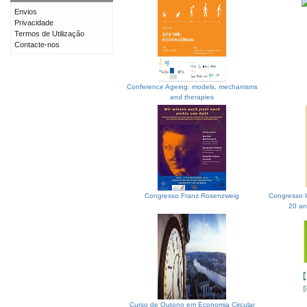
Envios
Privacidade
Termos de Utilização
Contacte-nos
Conference Ageing: models, mechanisms
and therapies
Congresso Franz Rosenzweig
Congresso I
20 an
Curso de Outono em Economia Circular