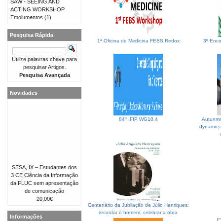
SAW - SEEING AND
ACTING WORKSHOP
Emolumentos
(1)
Pesquisa Rápida
1ª Oficina de Medicina FEBS Redox
3º Enco
Utilize palavras chave para
pesquisar Artigos.
Pesquisa Avançada
Novidades
84º IFIP WG10.4
Autunmn
dynamics 
SESA, IX – Estudantes dos
3 CE Ciência da Informação
da FLUC sem apresentação
de comunicação
20,00€
Centenário da Jubilação de Júlio Henriques:
recordar o homem, celebrar a obra
Informações