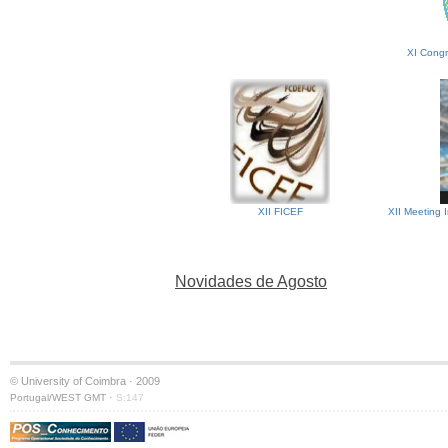
XI Congr
XII FICEF
XII Meeting 
Novidades de Agosto
© University of Coimbra · 2009
·
Portugal/WEST GMT
S:147