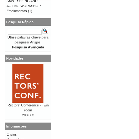
SAW - SEEING AND
ACTING WORKSHOP
Emolumentos
(1)
Pesquisa Rápida
Utilize palavras chave para
pesquisar Artigos.
Pesquisa Avançada
Novidades
Rectors' Conference - Twin
room
200,00€
Informações
Envios