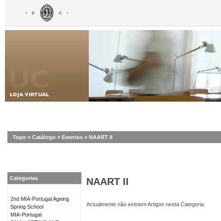
Topo
»
Catálogo
»
Eventos
»
NAART II
Categorias
NAART II
2nd MIA-Portugal Ageing
Actualmente não existem Artigos nesta Categoria.
Spring School
MIA-Portugal