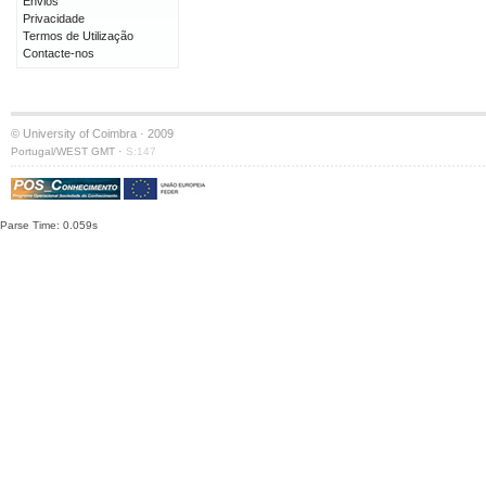
Envios
Privacidade
Termos de Utilização
Contacte-nos
© University of Coimbra · 2009
·
Portugal/WEST GMT
S:147
Parse Time: 0.059s