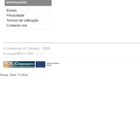
Informações
Envios
Privacidade
Termos de Utilização
Contacte-nos
© University of Coimbra · 2009
·
Portugal/WEST GMT
S:147
Parse Time: 0.042s