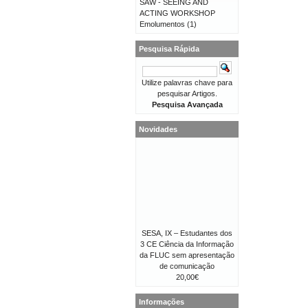
SAW - SEEING AND
ACTING WORKSHOP
Emolumentos
(1)
Pesquisa Rápida
Utilize palavras chave para
pesquisar Artigos.
Pesquisa Avançada
Novidades
SESA, IX – Estudantes dos
3 CE Ciência da Informação
da FLUC sem apresentação
de comunicação
20,00€
Informações