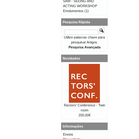
SAW - SEEING AND
ACTING WORKSHOP
Emolumentos
(1)
Pesquisa Rápida
Utilize palavras chave para
pesquisar Artigos.
Pesquisa Avançada
Novidades
Rectors' Conference - Twin
room
200,00€
Informações
Envios