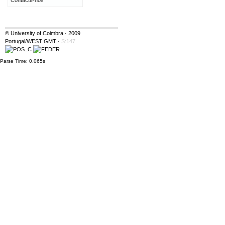
Contacte-nos
© University of Coimbra · 2009
Portugal/WEST GMT
·
S:147
Parse Time: 0.065s