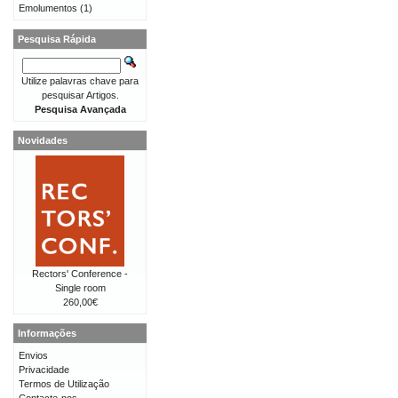
Emolumentos
(1)
Pesquisa Rápida
Utilize palavras chave para
pesquisar Artigos.
Pesquisa Avançada
Novidades
Rectors' Conference -
Single room
260,00€
Informações
Envios
Privacidade
Termos de Utilização