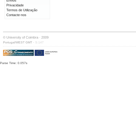
Envios
Privacidade
Termos de Utilização
Contacte-nos
© University of Coimbra · 2009
·
Portugal/WEST GMT
S:147
Parse Time: 0.057s