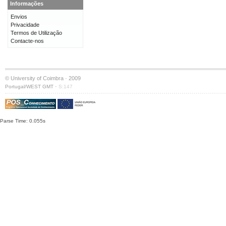
Informações
Envios
Privacidade
Termos de Utilização
Contacte-nos
© University of Coimbra · 2009
·
Portugal/WEST GMT
S:147
Parse Time: 0.055s