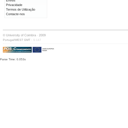
Envios
Privacidade
Termos de Utilização
Contacte-nos
© University of Coimbra · 2009
·
Portugal/WEST GMT
S:147
Parse Time: 0.053s