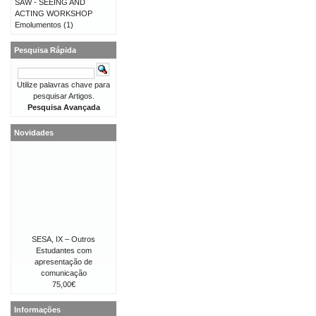
SAW - SEEING AND
ACTING WORKSHOP
Emolumentos
(1)
Pesquisa Rápida
Utilize palavras chave para
pesquisar Artigos.
Pesquisa Avançada
Novidades
SESA, IX – Outros
Estudantes com
apresentação de
comunicação
75,00€
Informações