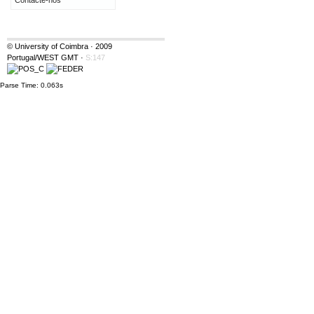
Contacte-nos
© University of Coimbra · 2009
Portugal/WEST GMT
·
S:147
Parse Time: 0.063s