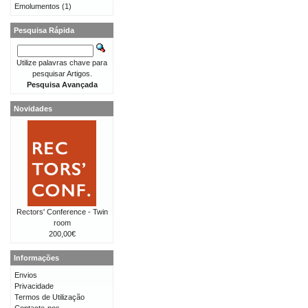
Emolumentos
(1)
Pesquisa Rápida
Utilize palavras chave para
pesquisar Artigos.
Pesquisa Avançada
Novidades
Rectors' Conference - Twin
room
200,00€
Informações
Envios
Privacidade
Termos de Utilização