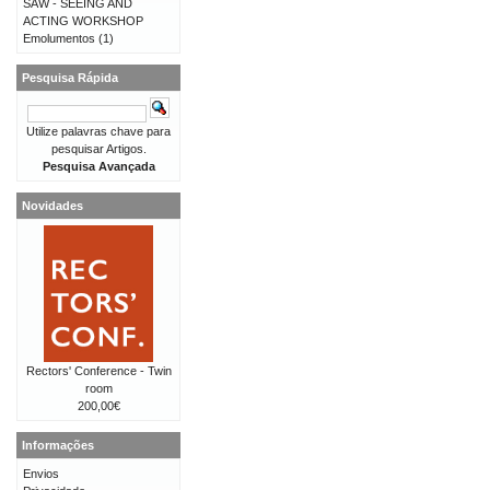
SAW - SEEING AND
ACTING WORKSHOP
Emolumentos
(1)
Pesquisa Rápida
Utilize palavras chave para
pesquisar Artigos.
Pesquisa Avançada
Novidades
Rectors' Conference - Twin
room
200,00€
Informações
Envios