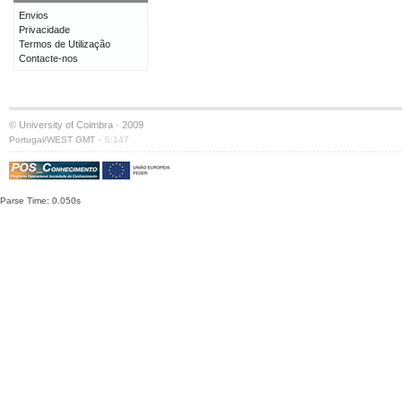
Envios
Privacidade
Termos de Utilização
Contacte-nos
© University of Coimbra · 2009
·
Portugal/WEST GMT
S:147
Parse Time: 0.050s