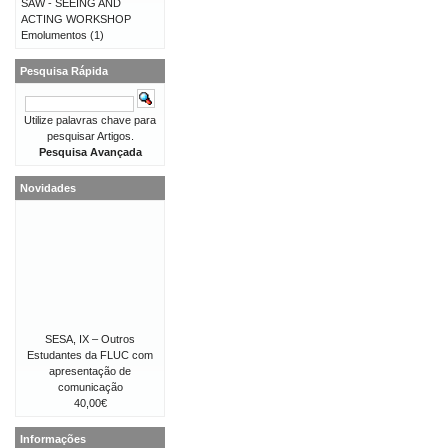
SAW - SEEING AND
ACTING WORKSHOP
Emolumentos
(1)
Pesquisa Rápida
Utilize palavras chave para
pesquisar Artigos.
Pesquisa Avançada
Novidades
SESA, IX – Outros
Estudantes da FLUC com
apresentação de
comunicação
40,00€
Informações