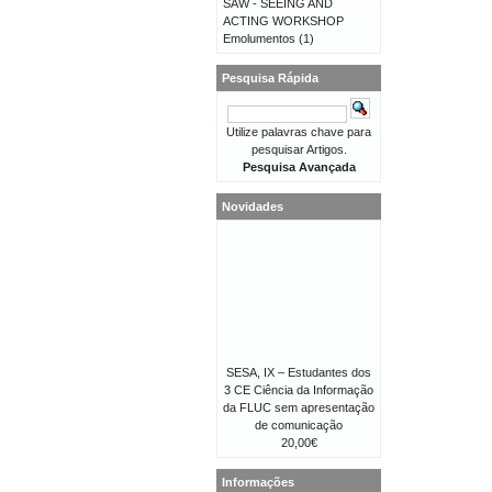
SAW - SEEING AND
ACTING WORKSHOP
Emolumentos
(1)
Pesquisa Rápida
Utilize palavras chave para
pesquisar Artigos.
Pesquisa Avançada
Novidades
SESA, IX – Estudantes dos
3 CE Ciência da Informação
da FLUC sem apresentação
de comunicação
20,00€
Informações