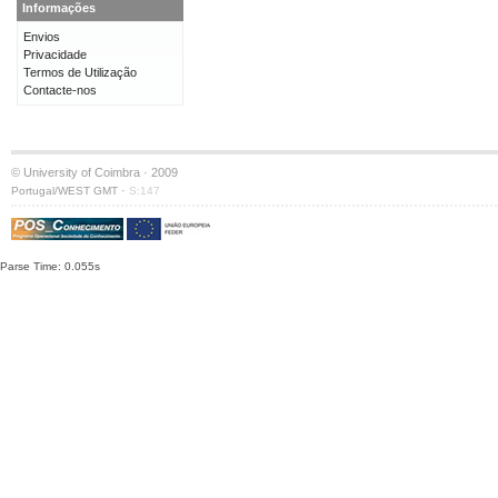
Informações
Envios
Privacidade
Termos de Utilização
Contacte-nos
© University of Coimbra · 2009
·
Portugal/WEST GMT
S:147
Parse Time: 0.055s