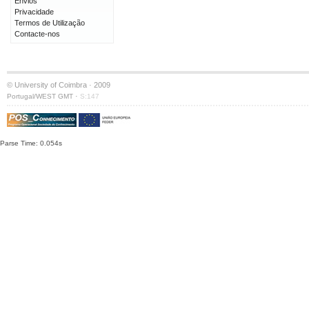
Envios
Privacidade
Termos de Utilização
Contacte-nos
© University of Coimbra · 2009
·
Portugal/WEST GMT
S:147
Parse Time: 0.054s