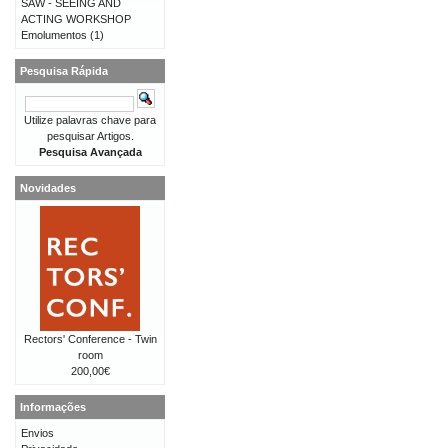
SAW - SEEING AND
ACTING WORKSHOP
Emolumentos
(1)
Pesquisa Rápida
Utilize palavras chave para
pesquisar Artigos.
Pesquisa Avançada
Novidades
Rectors' Conference - Twin
room
200,00€
Informações
Envios