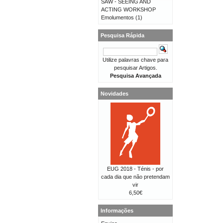
SAW - SEEING AND
ACTING WORKSHOP
Emolumentos
(1)
Pesquisa Rápida
Utilize palavras chave para
pesquisar Artigos.
Pesquisa Avançada
Novidades
EUG 2018 - Ténis - por
cada dia que não pretendam
vir
6,50€
Informações