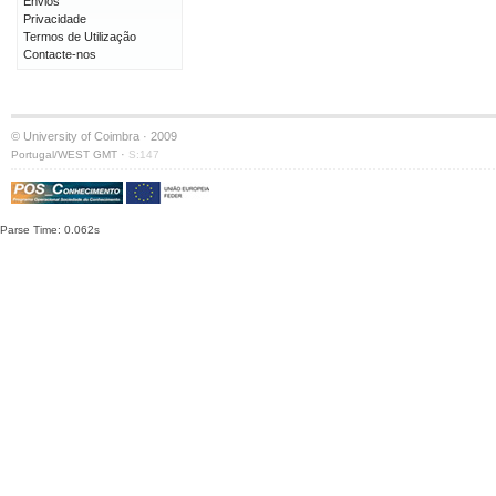
Envios
Privacidade
Termos de Utilização
Contacte-nos
© University of Coimbra · 2009
·
Portugal/WEST GMT
S:147
Parse Time: 0.062s