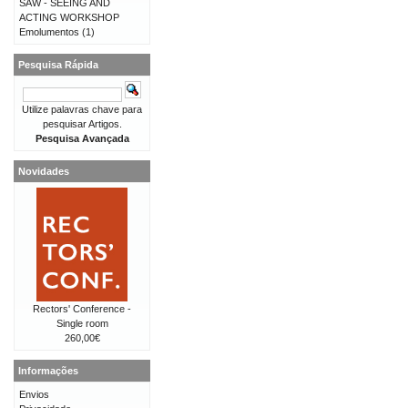
SAW - SEEING AND
ACTING WORKSHOP
Emolumentos
(1)
Pesquisa Rápida
Utilize palavras chave para
pesquisar Artigos.
Pesquisa Avançada
Novidades
Rectors' Conference -
Single room
260,00€
Informações
Envios