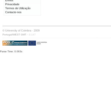
Envios
Privacidade
Termos de Utilização
Contacte-nos
© University of Coimbra · 2009
·
Portugal/WEST GMT
S:147
Parse Time: 0.063s