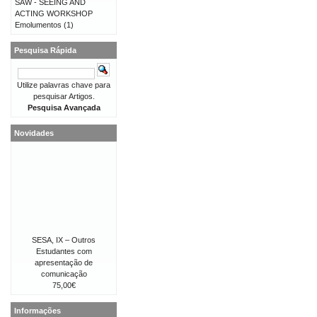
SAW - SEEING AND
ACTING WORKSHOP
Emolumentos
(1)
Pesquisa Rápida
Utilize palavras chave para
pesquisar Artigos.
Pesquisa Avançada
Novidades
SESA, IX – Outros
Estudantes com
apresentação de
comunicação
75,00€
Informações