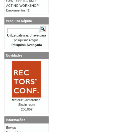
SAW - SEEING AND
ACTING WORKSHOP
Emolumentos
(1)
Pesquisa Rápida
Utilize palavras chave para
pesquisar Artigos.
Pesquisa Avançada
Novidades
Rectors' Conference -
Single room
260,00€
Informações
Envios