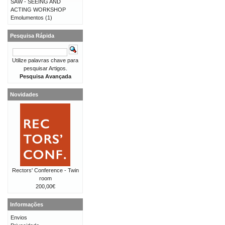
SAW - SEEING AND
ACTING WORKSHOP
Emolumentos
(1)
Pesquisa Rápida
Utilize palavras chave para
pesquisar Artigos.
Pesquisa Avançada
Novidades
Rectors' Conference - Twin
room
200,00€
Informações
Envios