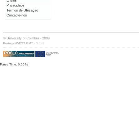
Envios
Privacidade
Termos de Utilização
Contacte-nos
© University of Coimbra · 2009
·
Portugal/WEST GMT
S:147
Parse Time: 0.064s