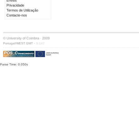
Envios
Privacidade
Termos de Utilização
Contacte-nos
© University of Coimbra · 2009
·
Portugal/WEST GMT
S:147
Parse Time: 0.050s