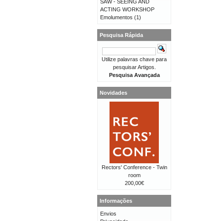
SAW - SEEING AND
ACTING WORKSHOP
Emolumentos
(1)
Pesquisa Rápida
Utilize palavras chave para
pesquisar Artigos.
Pesquisa Avançada
Novidades
Rectors' Conference - Twin
room
200,00€
Informações
Envios