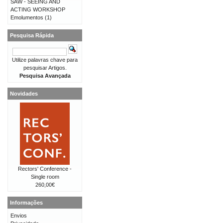
SAW - SEEING AND
ACTING WORKSHOP
Emolumentos
(1)
Pesquisa Rápida
Utilize palavras chave para
pesquisar Artigos.
Pesquisa Avançada
Novidades
Rectors' Conference -
Single room
260,00€
Informações
Envios