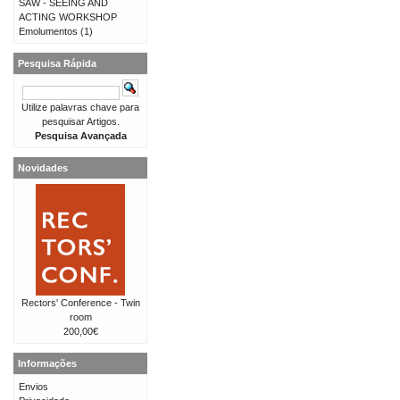
SAW - SEEING AND
ACTING WORKSHOP
Emolumentos
(1)
Pesquisa Rápida
Utilize palavras chave para
pesquisar Artigos.
Pesquisa Avançada
Novidades
Rectors' Conference - Twin
room
200,00€
Informações
Envios