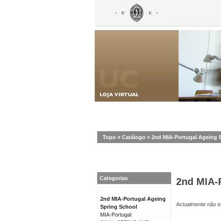
Topo
»
Catálogo
»
2nd MIA-Portugal Ageing 
Categorias
2nd MIA-
2nd MIA-Portugal Ageing
Actualmente não ex
Spring School
MIA-Portugal