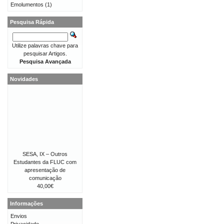
Emolumentos
(1)
Pesquisa Rápida
Utilize palavras chave para
pesquisar Artigos.
Pesquisa Avançada
Novidades
SESA, IX – Outros
Estudantes da FLUC com
apresentação de
comunicação
40,00€
Informações
Envios