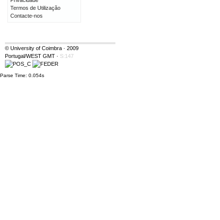
Privacidade
Termos de Utilização
Contacte-nos
© University of Coimbra · 2009
Portugal/WEST GMT
·
S:147
Parse Time: 0.054s