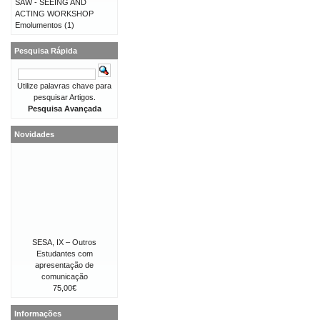
SAW - SEEING AND
ACTING WORKSHOP
Emolumentos
(1)
Pesquisa Rápida
Utilize palavras chave para
pesquisar Artigos.
Pesquisa Avançada
Novidades
SESA, IX – Outros
Estudantes com
apresentação de
comunicação
75,00€
Informações