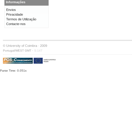
Informações
Envios
Privacidade
Termos de Utilização
Contacte-nos
© University of Coimbra · 2009
·
Portugal/WEST GMT
S:147
Parse Time: 0.051s