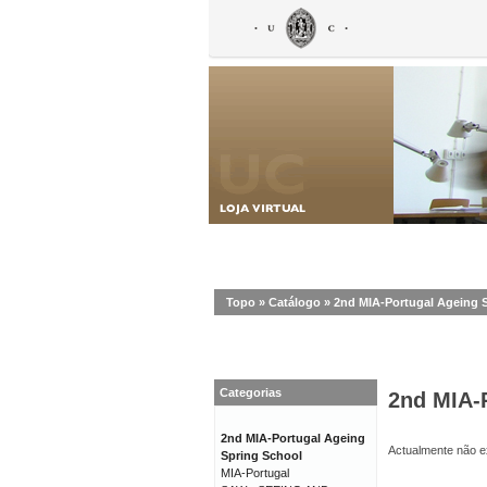
Topo
»
Catálogo
»
2nd MIA-Portugal Ageing 
Categorias
2nd MIA-
2nd MIA-Portugal Ageing
Actualmente não ex
Spring School
MIA-Portugal