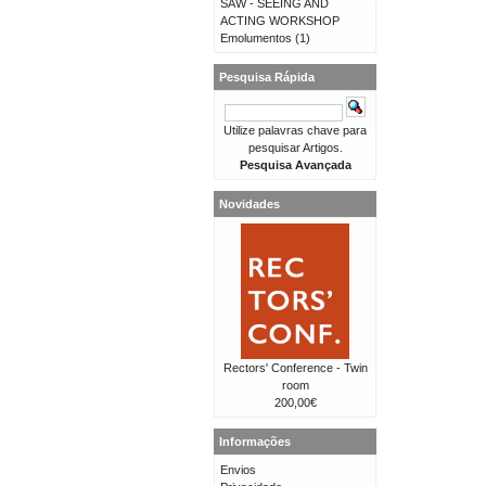
SAW - SEEING AND
ACTING WORKSHOP
Emolumentos
(1)
Pesquisa Rápida
Utilize palavras chave para
pesquisar Artigos.
Pesquisa Avançada
Novidades
Rectors' Conference - Twin
room
200,00€
Informações
Envios