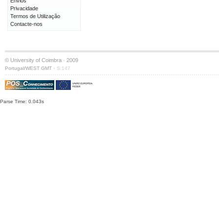
Envios
Privacidade
Termos de Utilização
Contacte-nos
© University of Coimbra · 2009
·
Portugal/WEST GMT
S:147
Parse Time: 0.043s