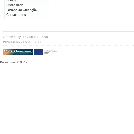
Envios
Privacidade
Termos de Utilização
Contacte-nos
© University of Coimbra · 2009
·
Portugal/WEST GMT
S:147
Parse Time: 0.054s