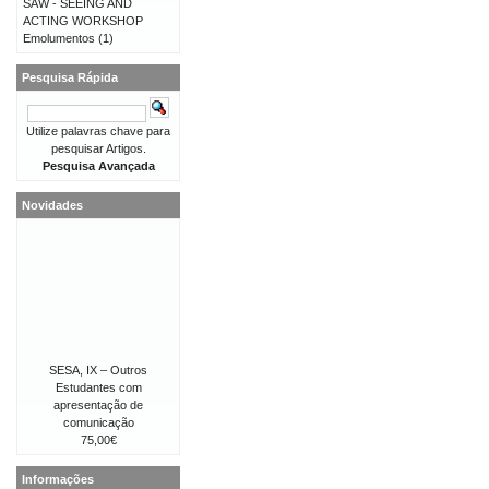
SAW - SEEING AND
ACTING WORKSHOP
Emolumentos
(1)
Pesquisa Rápida
Utilize palavras chave para
pesquisar Artigos.
Pesquisa Avançada
Novidades
SESA, IX – Outros
Estudantes com
apresentação de
comunicação
75,00€
Informações