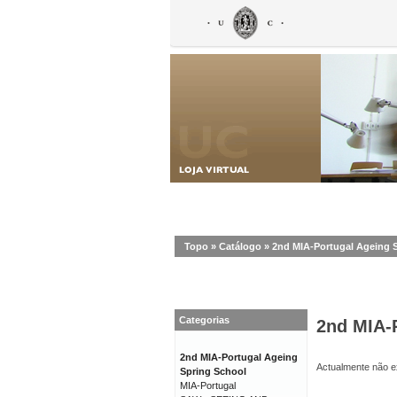
Topo
»
Catálogo
»
2nd MIA-Portugal Ageing 
Categorias
2nd MIA-
2nd MIA-Portugal Ageing
Actualmente não ex
Spring School
MIA-Portugal