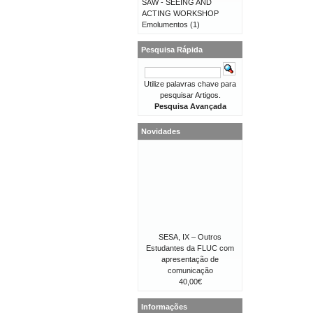
SAW - SEEING AND
ACTING WORKSHOP
Emolumentos
(1)
Pesquisa Rápida
Utilize palavras chave para
pesquisar Artigos.
Pesquisa Avançada
Novidades
SESA, IX – Outros
Estudantes da FLUC com
apresentação de
comunicação
40,00€
Informações