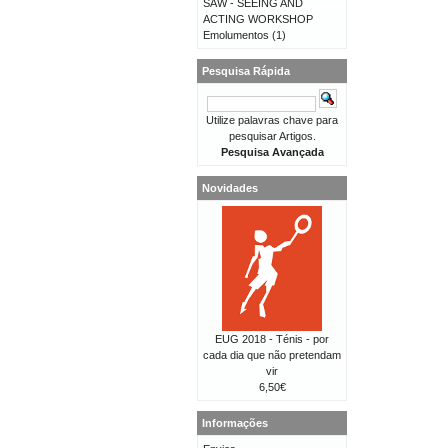
SAW - SEEING AND
ACTING WORKSHOP
Emolumentos
(1)
Pesquisa Rápida
Utilize palavras chave para
pesquisar Artigos.
Pesquisa Avançada
Novidades
EUG 2018 - Ténis - por
cada dia que não pretendam
vir
6,50€
Informações