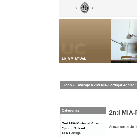
Topo
»
Catálogo
»
2nd MIA-Portugal Ageing 
Categorias
2nd MIA-
2nd MIA-Portugal Ageing
Actualmente não ex
Spring School
MIA-Portugal