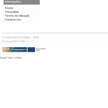
Informações
Envios
Privacidade
Termos de Utilização
Contacte-nos
© University of Coimbra · 2009
·
Portugal/WEST GMT
S:147
Parse Time: 0.054s